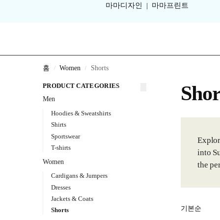
마마디자인
|
마마프린트
홈
Women
Shorts
/
/
PRODUCT CATEGORIES
Shor
Men
Hoodies & Sweatshirts
Shirts
Sportswear
Explor
T-shirts
into S
Women
the pe
Cardigans & Jumpers
Dresses
Jackets & Coats
Shorts