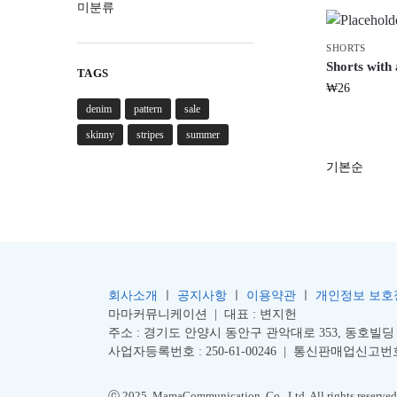
미분류
SHORTS
Shorts with a
TAGS
₩
26
denim
pattern
sale
skinny
stripes
summer
회사소개
ㅣ
공지사항
ㅣ
이용약관
ㅣ
개인정보 보호
마마커뮤니케이션 |
대표 : 변지헌
주소 : 경기도 안양시 동안구 관악대로 353, 동호빌딩 
사업자등록번호 : 250-61-00246
| 통신판매업신고번
ⓒ 2025. MamaCommunication. Co., Ltd. All rights reserved